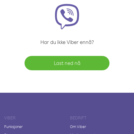
Har du ikke Viber ennå?
Last ned nå
VIBER
BEDRIFT
Funksjoner
Om Viber