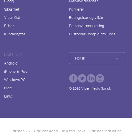
Blogg
Merkevaresenter
Sikkerhet
Karrierer
Viber Out
Betingelser og vilkår
Priser
Personvernerklæring
Kundestøtte
Customer Complaints Code
LAST NED
Norsk
Android
iPhone & iPad
Windows PC
Mac
©
2026
Viber Media S.à r.l.
Linux
Rakuten Viki
Rakuten Kobo
Rakuten Travel
Rakuten Marketing