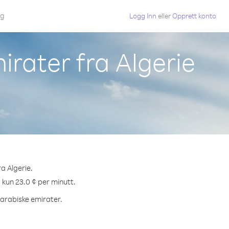
gg
Logg Inn
eller
Opprett konto
irater fra Algerie
a Algerie.
a kun 23.0 ¢ per minutt.
 arabiske emirater.