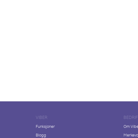
VIBER
BEDRI
Funksjoner
Om Vib
Blogg
Merkeva