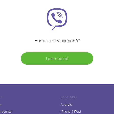
Har du ikke Viber ennå?
Last ned nå
FT
LAST NED
er
Android
resenter
iPhone & iPad