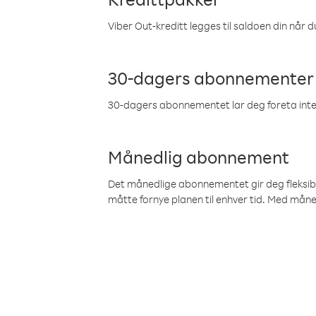
Viber Out-kreditt legges til saldoen din når du
30-dagers abonnementer
30-dagers abonnementet lar deg foreta inter
Månedlig abonnement
Det månedlige abonnementet gir deg fleksibilit
måtte fornye planen til enhver tid. Med mån