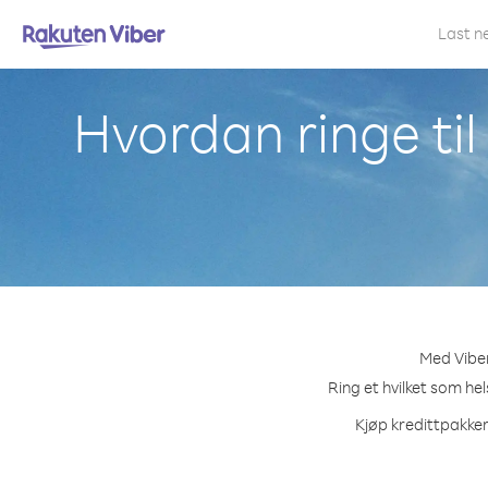
Last n
Hvordan ringe til
Med Viber
Ring et hvilket som hel
Kjøp kredittpakker