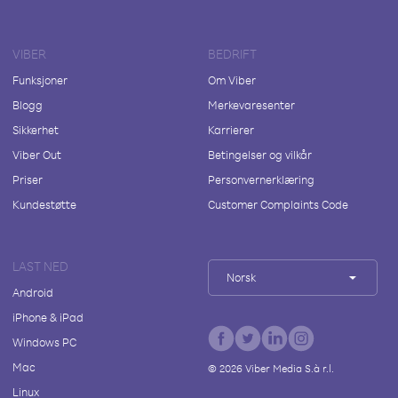
VIBER
BEDRIFT
Funksjoner
Om Viber
Blogg
Merkevaresenter
Sikkerhet
Karrierer
Viber Out
Betingelser og vilkår
Priser
Personvernerklæring
Kundestøtte
Customer Complaints Code
LAST NED
Norsk
Android
iPhone & iPad
Windows PC
Mac
©
2026
Viber Media S.à r.l.
Linux