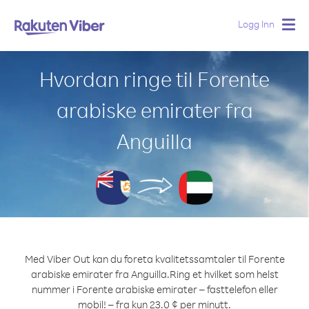
Logg Inn
Togg
navig
Hvordan ringe til Forente
arabiske emirater fra
Anguilla
Med Viber Out kan du foreta kvalitetssamtaler til Forente
arabiske emirater fra Anguilla.
Ring et hvilket som helst
nummer i Forente arabiske emirater – fasttelefon eller
mobil! – fra kun 23.0 ¢ per minutt.