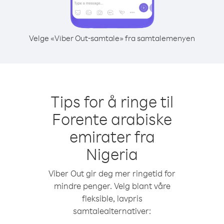
Velge «Viber Out-samtale» fra samtalemenyen
Tips for å ringe til
Forente arabiske
emirater fra
Nigeria
Viber Out gir deg mer ringetid for
mindre penger. Velg blant våre
fleksible, lavpris
samtalealternativer: