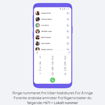
Ringe nummeret fra Viber-tastaturet.
For å ringe
Forente arabiske emirater fra Nigeria taster du
følgende:
+
+
971
Lokalt nummer