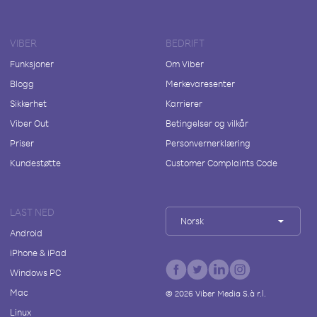
VIBER
BEDRIFT
Funksjoner
Om Viber
Blogg
Merkevaresenter
Sikkerhet
Karrierer
Viber Out
Betingelser og vilkår
Priser
Personvernerklæring
Kundestøtte
Customer Complaints Code
LAST NED
Norsk
Android
iPhone & iPad
Windows PC
Mac
©
2026
Viber Media S.à r.l.
Linux