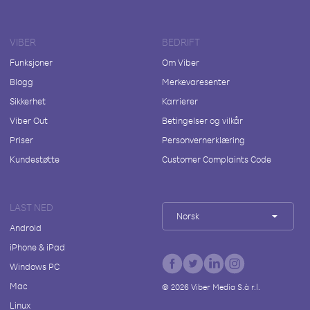
VIBER
BEDRIFT
Funksjoner
Om Viber
Blogg
Merkevaresenter
Sikkerhet
Karrierer
Viber Out
Betingelser og vilkår
Priser
Personvernerklæring
Kundestøtte
Customer Complaints Code
LAST NED
Norsk
Android
iPhone & iPad
Windows PC
Mac
©
2026
Viber Media S.à r.l.
Linux