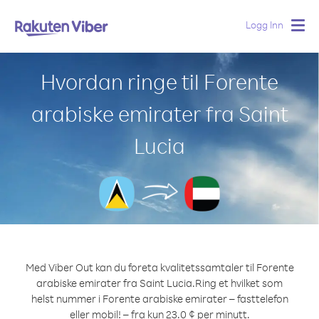
Logg Inn
Togg
navig
Hvordan ringe til Forente
arabiske emirater fra Saint
Lucia
Med Viber Out kan du foreta kvalitetssamtaler til Forente
arabiske emirater fra Saint Lucia.
Ring et hvilket som
helst nummer i Forente arabiske emirater – fasttelefon
eller mobil! – fra kun 23.0 ¢ per minutt.