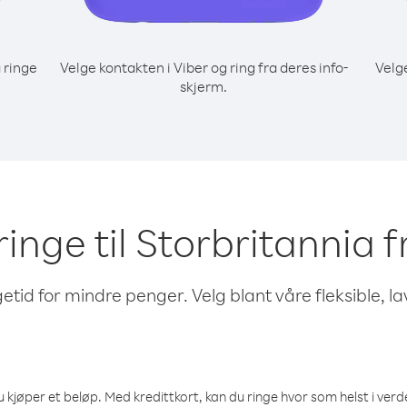
 ringe
Velge kontakten i Viber og ring fra deres info-
Velg
skjerm.
 ringe til Storbritannia f
etid for mindre penger. Velg blant våre fleksible, l
 kjøper et beløp. Med kredittkort, kan du ringe hvor som helst i verden