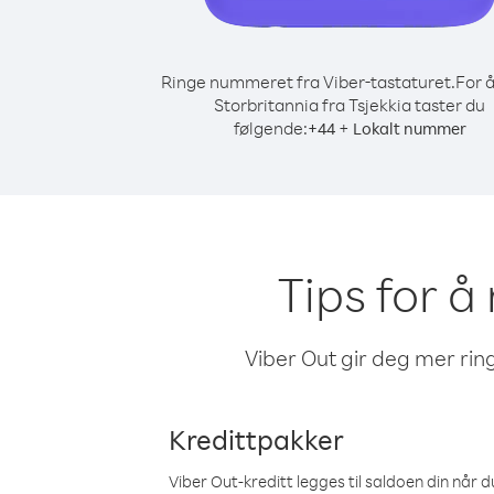
Ringe nummeret fra Viber-tastaturet.
For å
Storbritannia fra Tsjekkia taster du
følgende:
+
+
44
Lokalt nummer
Tips for å
Viber Out gir deg mer ring
Kredittpakker
Viber Out-kreditt legges til saldoen din når du