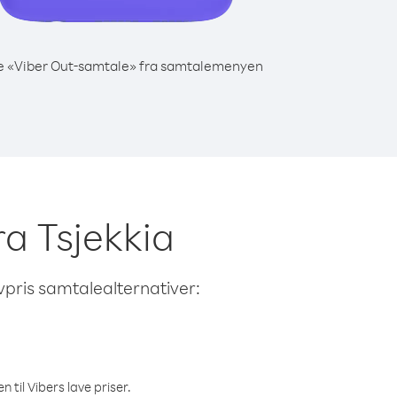
e «Viber Out-samtale» fra samtalemenyen
ra Tsjekkia
avpris samtalealternativer:
 til Vibers lave priser.