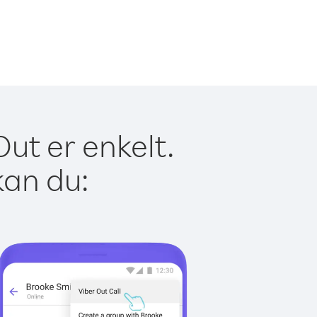
Out er enkelt.
kan du: