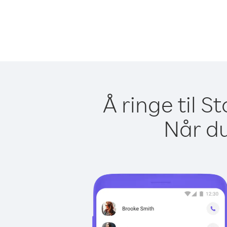
Å ringe til S
Når du