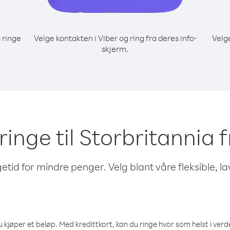
 ringe
Velge kontakten i Viber og ring fra deres info-
Velg
skjerm.
 ringe til Storbritannia 
etid for mindre penger. Velg blant våre fleksible, l
 kjøper et beløp. Med kredittkort, kan du ringe hvor som helst i verden