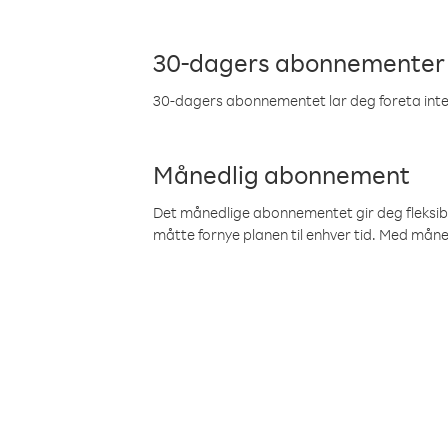
30-dagers abonnementer
30-dagers abonnementet lar deg foreta inter
Månedlig abonnement
Det månedlige abonnementet gir deg fleksibilit
måtte fornye planen til enhver tid. Med mån