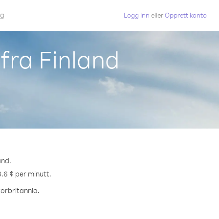
gg
Logg Inn
eller
Opprett konto
 fra Finland
and.
8.6 ¢ per minutt.
torbritannia.