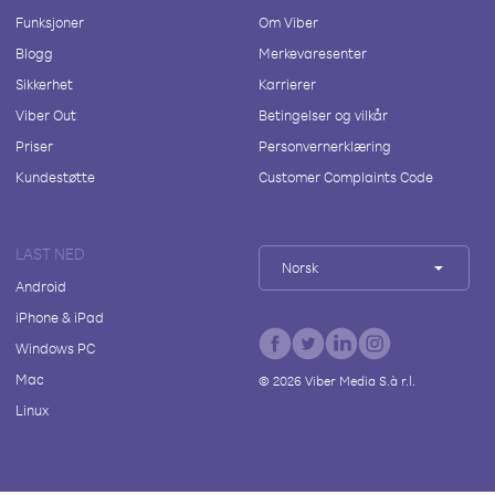
Funksjoner
Om Viber
Blogg
Merkevaresenter
Sikkerhet
Karrierer
Viber Out
Betingelser og vilkår
Priser
Personvernerklæring
Kundestøtte
Customer Complaints Code
LAST NED
Norsk
Android
iPhone & iPad
Windows PC
Mac
©
2026
Viber Media S.à r.l.
Linux