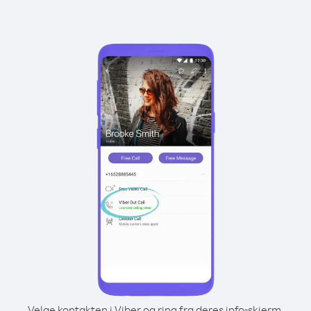
Velge kontakten i Viber og ring fra deres info-skjerm.