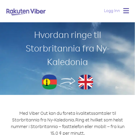
Logg Inn
Togg
navig
Hvordan ringe til
Storbritannia fra Ny-
Kaledonia
Med Viber Out kan du foreta kvalitetssamtaler til
Storbritannia fra Ny-Kaledonia.
Ring et hvilket som helst
nummer i Storbritannia – fasttelefon eller mobil! – fra kun
15.0 ¢ per minutt.