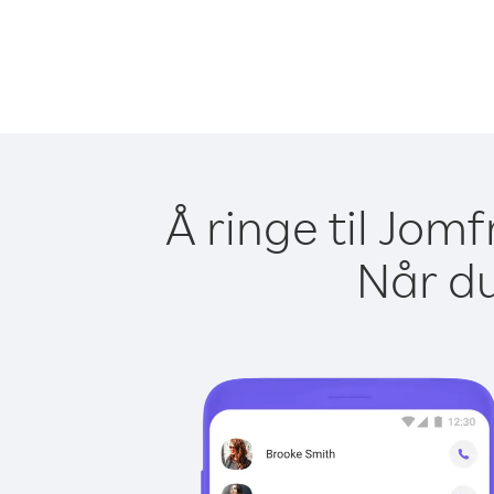
Å ringe til Jom
Når du