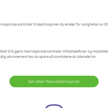
nasjonale samtaler til destinasjonen du ønsker for varigheten av 30
et til å gjøre internasjonale samtaler til fasttelefoner og mobiltelefo
edlig abonnement kan du spare på samtalene du allerede tar.
Søk etter flere destinasjoner