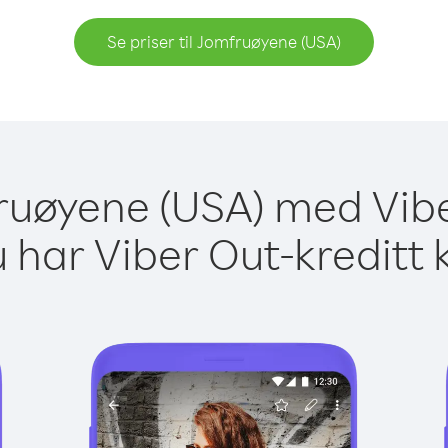
Se priser til Jomfruøyene (USA)
fruøyene (USA) med Vibe
 har Viber Out-kreditt 