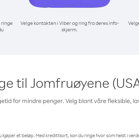
 ringe
Velge kontakten i Viber og ring fra deres info-
Velg
du
skjerm.
nge til Jomfruøyene (US
etid for mindre penger. Velg blant våre fleksible, l
 kjøper et beløp. Med kredittkort, kan du ringe hvor som helst i verden