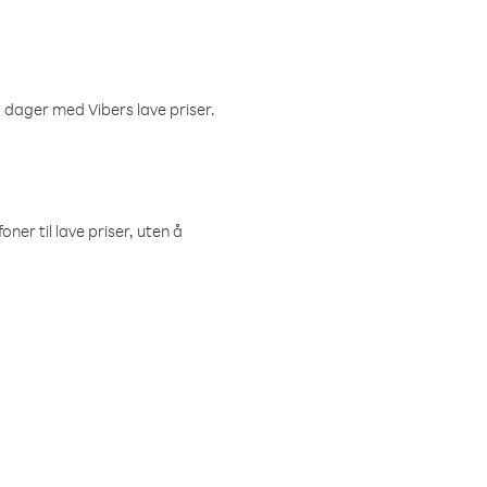
 dager med Vibers lave priser.
ner til lave priser, uten å