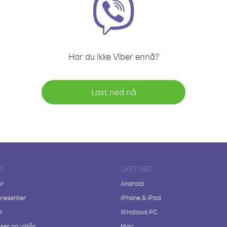
Har du ikke Viber ennå?
Last ned nå
FT
LAST NED
er
Android
resenter
iPhone & iPad
r
Windows PC
ser og vilkår
Mac