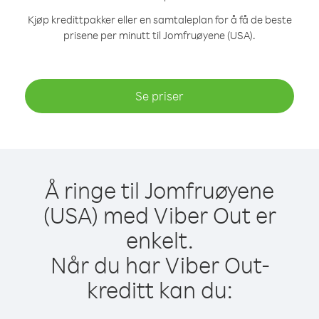
Kjøp kredittpakker eller en samtaleplan for å få de beste
prisene per minutt til Jomfruøyene (USA).
Se priser
Å ringe til Jomfruøyene
(USA) med Viber Out er
enkelt.
Når du har Viber Out-
kreditt kan du: