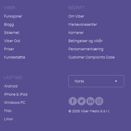
VIBER
BEDRIFT
Funksjoner
Om Viber
Blogg
Merkevaresenter
Sikkerhet
Karrierer
Viber Out
Betingelser og vilkår
Priser
Personvernerklæring
Kundestøtte
Customer Complaints Code
LAST NED
Norsk
Android
iPhone & iPad
Windows PC
Mac
©
2026
Viber Media S.à r.l.
Linux