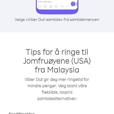
Velge «Viber Out-samtale» fra samtalemenyen
Tips for å ringe til
Jomfruøyene (USA)
fra Malaysia
Viber Out gir deg mer ringetid for
mindre penger. Velg blant våre
fleksible, lavpris
samtalealternativer:
Kredittpakker