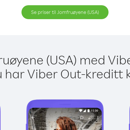
Se priser til Jomfruøyene (USA)
fruøyene (USA) med Vibe
 har Viber Out-kreditt 