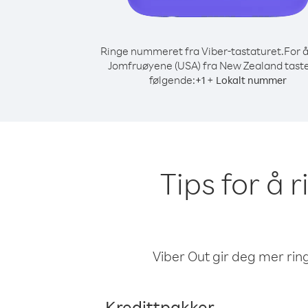
Ringe nummeret fra Viber-tastaturet.
For å
Jomfruøyene (USA) fra New Zealand taste
følgende:
+
+
1
Lokalt nummer
Tips for å 
Viber Out gir deg mer ring
Kredittpakker