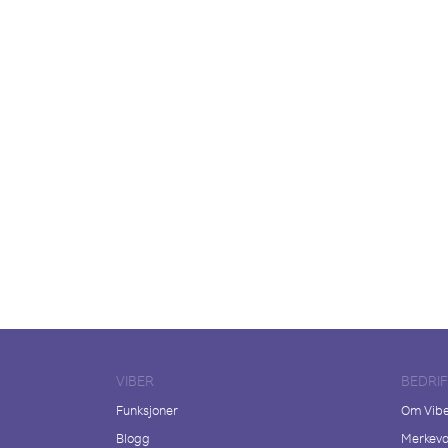
VIBER
BEDRI
Funksjoner
Om Vib
Blogg
Merkeva