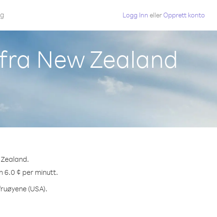
gg
Logg Inn
eller
Opprett konto
 fra New Zealand
 Zealand.
n 6.0 ¢ per minutt.
mfruøyene (USA).