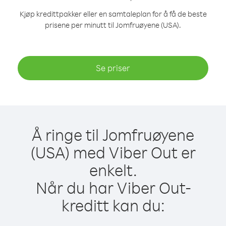
Kjøp kredittpakker eller en samtaleplan for å få de beste
prisene per minutt til Jomfruøyene (USA).
Se priser
Å ringe til Jomfruøyene
(USA) med Viber Out er
enkelt.
Når du har Viber Out-
kreditt kan du: