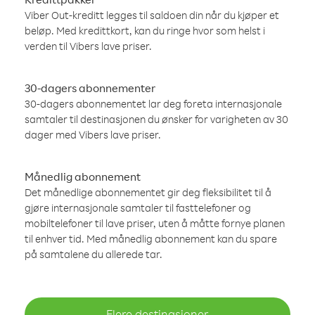
Viber Out-kreditt legges til saldoen din når du kjøper et
beløp. Med kredittkort, kan du ringe hvor som helst i
verden til Vibers lave priser.
30-dagers abonnementer
30-dagers abonnementet lar deg foreta internasjonale
samtaler til destinasjonen du ønsker for varigheten av 30
dager med Vibers lave priser.
Månedlig abonnement
Det månedlige abonnementet gir deg fleksibilitet til å
gjøre internasjonale samtaler til fasttelefoner og
mobiltelefoner til lave priser, uten å måtte fornye planen
til enhver tid. Med månedlig abonnement kan du spare
på samtalene du allerede tar.
Flere destinasjoner