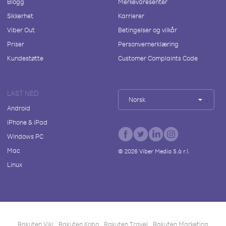
Blogg
Merkevaresenter
Sikkerhet
Karrierer
Viber Out
Betingelser og vilkår
Priser
Personvernerklæring
Kundestøtte
Customer Complaints Code
LAST NED
Norsk
Android
iPhone & iPad
Windows PC
Mac
©
2026
Viber Media S.à r.l.
Linux
Rakuten Viki
Rakuten Kobo
Rakuten Travel
Rakuten Marketing