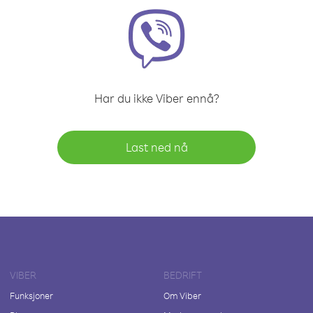
Har du ikke Viber ennå?
Last ned nå
VIBER
BEDRIFT
Funksjoner
Om Viber