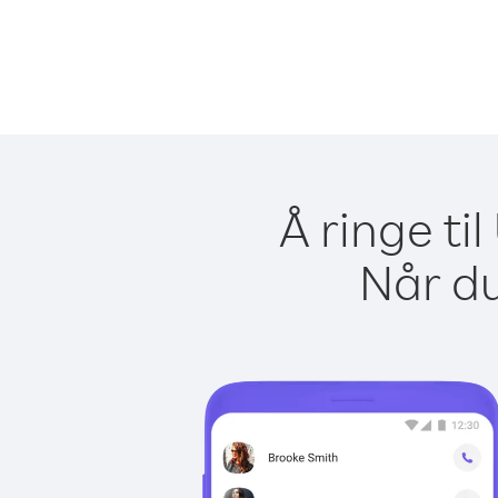
Å ringe ti
Når du