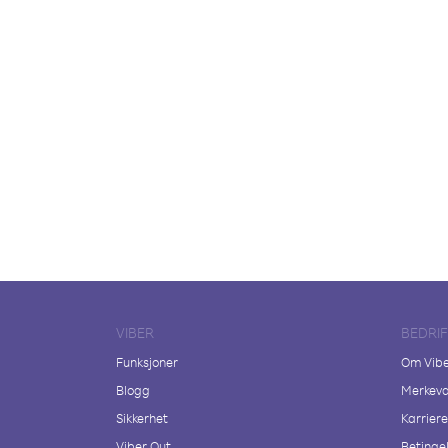
VIBER
BEDRI
Funksjoner
Om Vib
Blogg
Merkeva
Sikkerhet
Karriere
Viber Out
Betingel