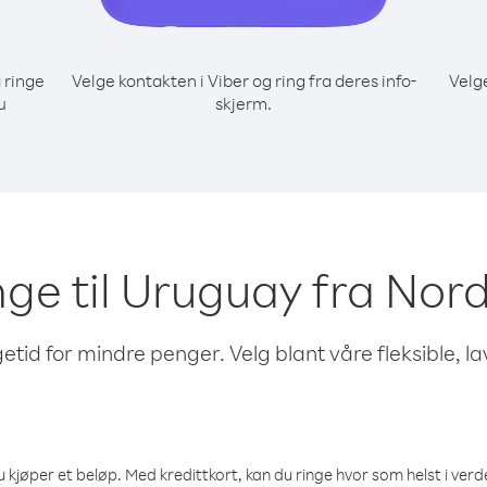
 ringe
Velge kontakten i Viber og ring fra deres info-
Velg
u
skjerm.
inge til Uruguay fra N
etid for mindre penger. Velg blant våre fleksible, l
 kjøper et beløp. Med kredittkort, kan du ringe hvor som helst i verden