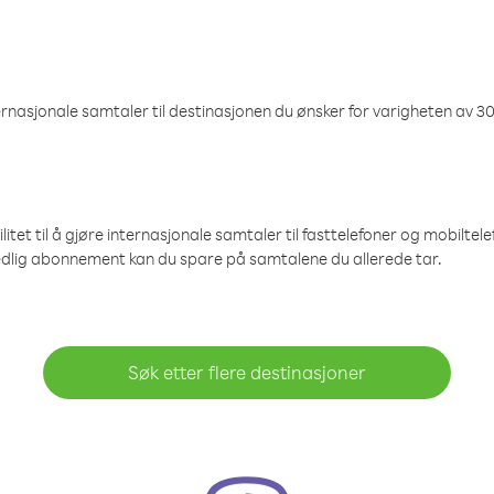
nasjonale samtaler til destinasjonen du ønsker for varigheten av 30
et til å gjøre internasjonale samtaler til fasttelefoner og mobiltelefo
edlig abonnement kan du spare på samtalene du allerede tar.
Søk etter flere destinasjoner