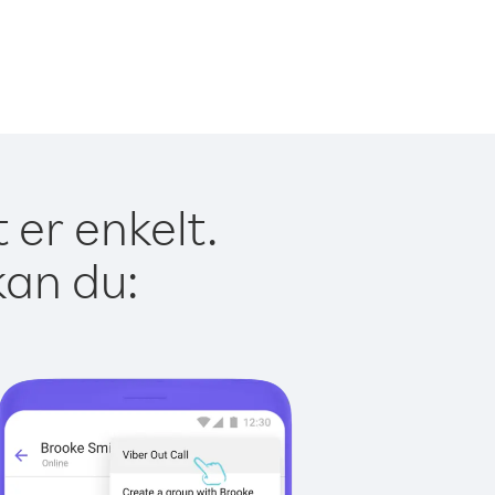
 er enkelt.
kan du: