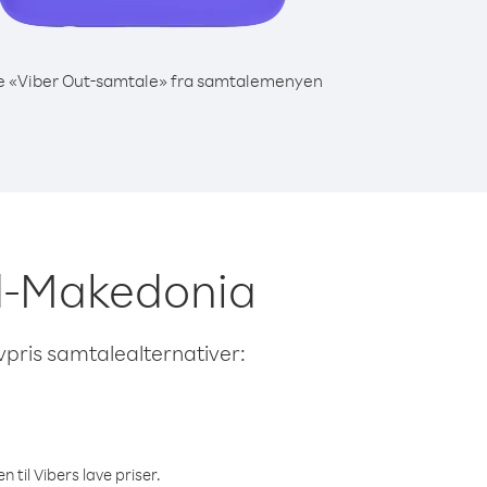
e «Viber Out-samtale» fra samtalemenyen
ord-Makedonia
avpris samtalealternativer:
 til Vibers lave priser.