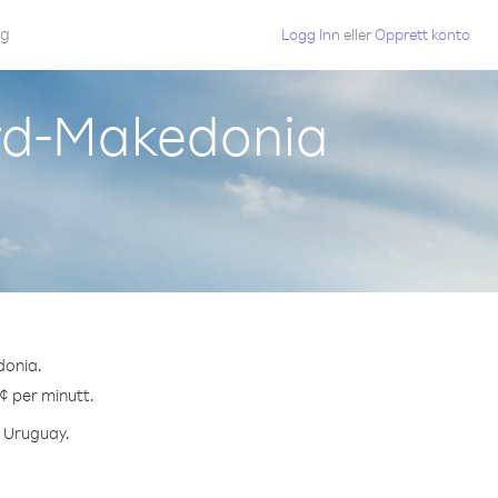
gg
Logg Inn
eller
Opprett konto
ord-Makedonia
donia.
 ¢ per minutt.
l Uruguay.