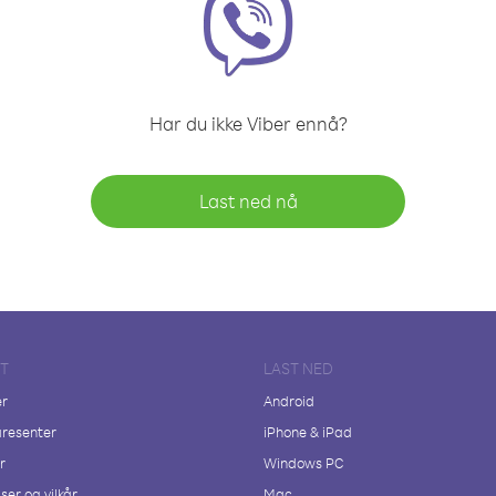
Har du ikke Viber ennå?
Last ned nå
FT
LAST NED
er
Android
resenter
iPhone & iPad
r
Windows PC
ser og vilkår
Mac