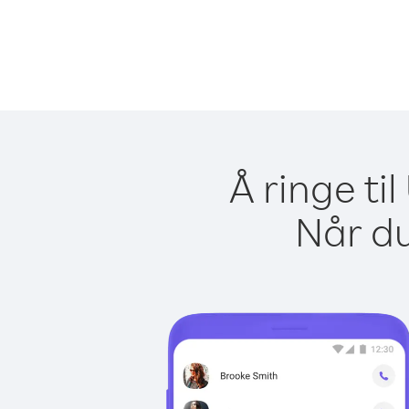
Å ringe ti
Når du