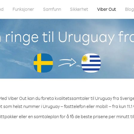
ed
Funksjoner
Samfunn
Sikkerhet
Viber Out
Blo
ringe til Uruguay fr
Med Viber Out kan du foreta kvalitetssamtaler til Uruguay fra Sverige
et som helst nummer i Uruguay – fasttelefon eller mobil! – fra kun 11.1
ittpakker eller en samtaleplan for å få de beste prisene per minutt ti