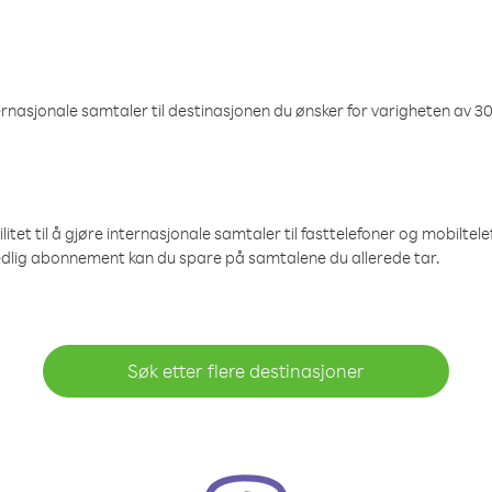
nasjonale samtaler til destinasjonen du ønsker for varigheten av 30
et til å gjøre internasjonale samtaler til fasttelefoner og mobiltelefo
edlig abonnement kan du spare på samtalene du allerede tar.
Søk etter flere destinasjoner