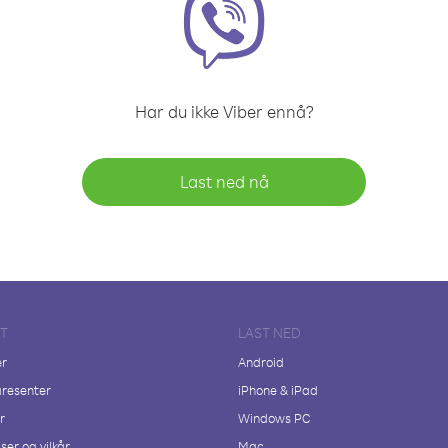
Har du ikke Viber ennå?
Last ned nå
FT
LAST NED
er
Android
resenter
iPhone & iPad
r
Windows PC
ser og vilkår
Mac