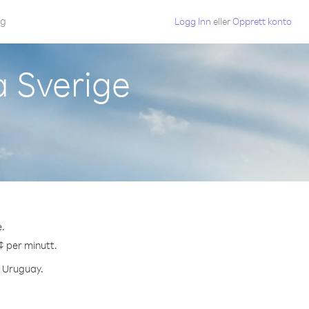
gg
Logg Inn
eller
Opprett konto
a Sverige
.
 ¢ per minutt.
l Uruguay.