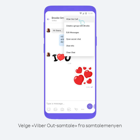
Velge «Viber Out-samtale» fra samtalemenyen