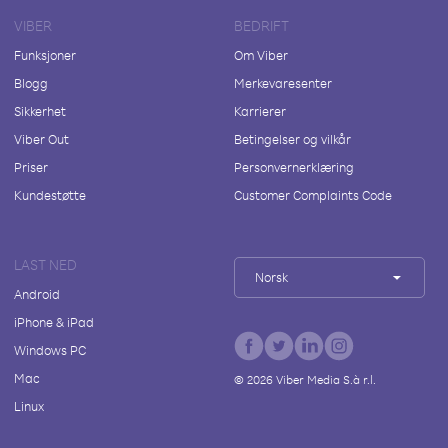
VIBER
BEDRIFT
Funksjoner
Om Viber
Blogg
Merkevaresenter
Sikkerhet
Karrierer
Viber Out
Betingelser og vilkår
Priser
Personvernerklæring
Kundestøtte
Customer Complaints Code
LAST NED
Norsk
Android
iPhone & iPad
Windows PC
Mac
©
2026
Viber Media S.à r.l.
Linux