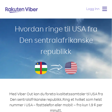
Logg Inn
Togg
navig
Hvordan ringe til USA fra
Den sentralafrikanske
republikk
Med Viber Out kan du foreta kvalitetssamtaler til USA fra
Den sentralafrikanske republikk.
Ring et hvilket som helst
nummer i USA – fasttelefon eller mobil! – fra kun 1.9 ¢ per
minutt.