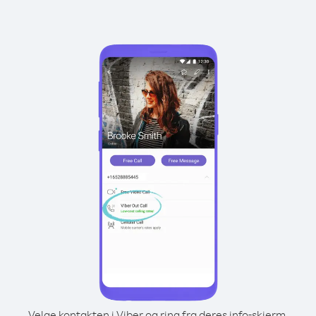
Velge kontakten i Viber og ring fra deres info-skjerm.