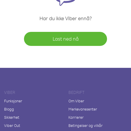
Har du ikke Viber ennå?
Last ned nå
VIBER
BEDRIFT
Funksjoner
Om Viber
Blogg
Merkevaresenter
Sikkerhet
Karrierer
Viber Out
Betingelser og vilkår