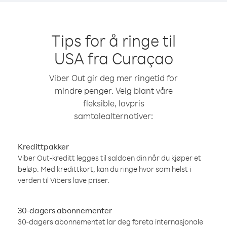
Tips for å ringe til
USA fra Curaçao
Viber Out gir deg mer ringetid for
mindre penger. Velg blant våre
fleksible, lavpris
samtalealternativer:
Kredittpakker
Viber Out-kreditt legges til saldoen din når du kjøper et
beløp. Med kredittkort, kan du ringe hvor som helst i
verden til Vibers lave priser.
30-dagers abonnementer
30-dagers abonnementet lar deg foreta internasjonale