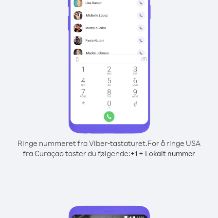
Ringe nummeret fra Viber-tastaturet.
For å ringe USA
fra Curaçao taster du følgende:
+
+
1
Lokalt nummer