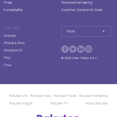
Priser
Personvernerklæring
Kundestøtte
Customer Complaints Code
LAST NED
Norsk
Android
iPhone & iPad
Windows PC
Mac
©
2026
Viber Media S.à r.l.
Linux
Rakuten Viki
Rakuten Kobo
Rakuten Travel
Rakuten Marketing
Rakuten Insight
Rakuten TV
About Rakuten