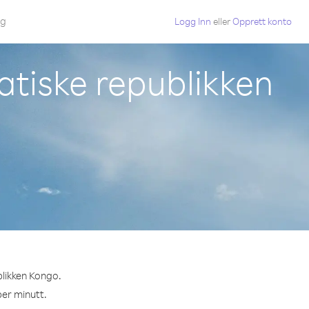
gg
Logg Inn
eller
Opprett konto
atiske republikken
blikken Kongo.
per minutt.