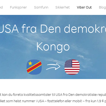
ed
Funksjoner
Samfunn
Sikkerhet
Viber Out
Blo
 USA fra Den demokr
Kongo
 kan du foreta kvalitetssamtaler til USA fra Den demokratiske repu
ilket som helst nummer i USA – fasttelefon eller mobil! – fra kun 1.9 ¢ 