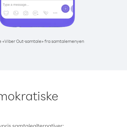
e «Viber Out-samtale» fra samtalemenyen
emokratiske
avpris samtalealternativer: