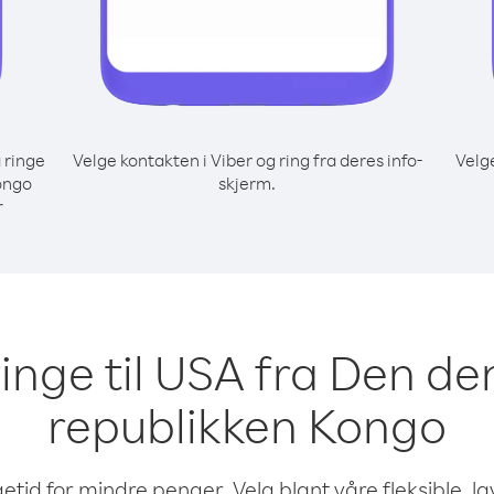
 ringe
Velge kontakten i Viber og ring fra deres info-
Velg
ongo
skjerm.
r
 ringe til USA fra Den d
republikken Kongo
etid for mindre penger. Velg blant våre fleksible, l