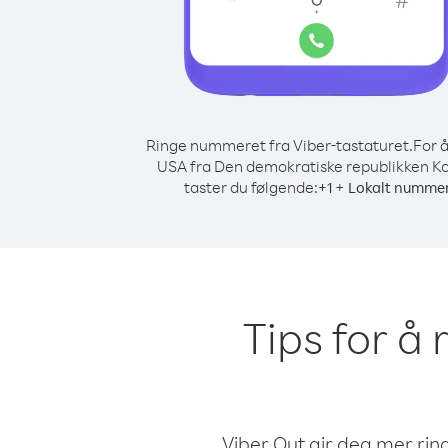
Ringe nummeret fra Viber-tastaturet.
For å
USA fra Den demokratiske republikken K
taster du følgende:
+
+
1
Lokalt numme
Tips for å
Viber Out gir deg mer ring