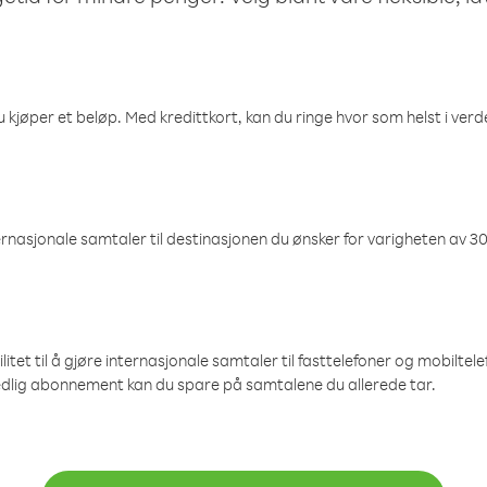
 kjøper et beløp. Med kredittkort, kan du ringe hvor som helst i verden
nasjonale samtaler til destinasjonen du ønsker for varigheten av 30
et til å gjøre internasjonale samtaler til fasttelefoner og mobiltelefo
edlig abonnement kan du spare på samtalene du allerede tar.