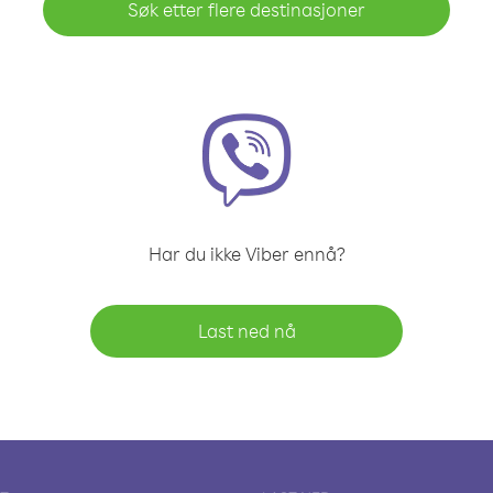
Søk etter flere destinasjoner
Har du ikke Viber ennå?
Last ned nå