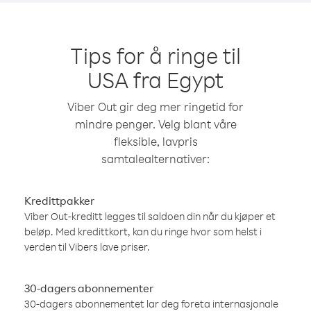
Tips for å ringe til
USA fra Egypt
Viber Out gir deg mer ringetid for
mindre penger. Velg blant våre
fleksible, lavpris
samtalealternativer:
Kredittpakker
Viber Out-kreditt legges til saldoen din når du kjøper et
beløp. Med kredittkort, kan du ringe hvor som helst i
verden til Vibers lave priser.
30-dagers abonnementer
30-dagers abonnementet lar deg foreta internasjonale