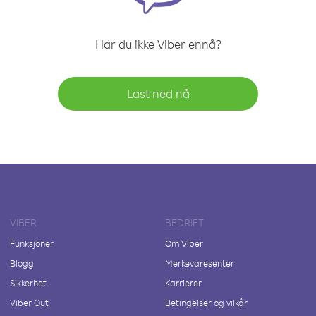
Har du ikke Viber ennå?
Last ned nå
VIBER
BEDRIFT
Funksjoner
Om Viber
Blogg
Merkevaresenter
Sikkerhet
Karrierer
Viber Out
Betingelser og vilkår