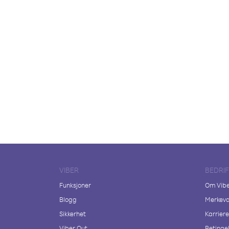
VIBER
BEDRI
Funksjoner
Om Vib
Blogg
Merkeva
Sikkerhet
Karriere
Viber Out
Betingel