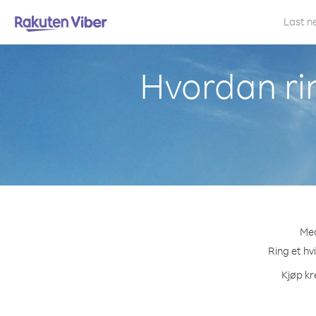
Last n
Hvordan rin
Med
Ring et hv
Kjøp kr