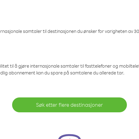
nasjonale samtaler til destinasjonen du ønsker for varigheten av 30
et til å gjøre internasjonale samtaler til fasttelefoner og mobiltelefo
edlig abonnement kan du spare på samtalene du allerede tar.
Søk etter flere destinasjoner