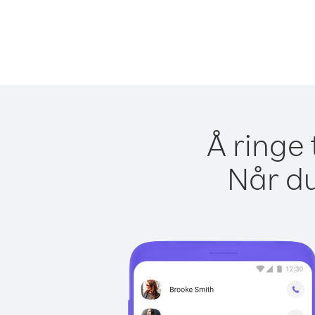
Å ringe 
Når du