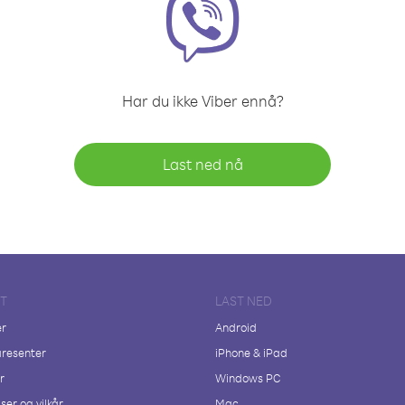
Har du ikke Viber ennå?
Last ned nå
FT
LAST NED
er
Android
resenter
iPhone & iPad
r
Windows PC
ser og vilkår
Mac