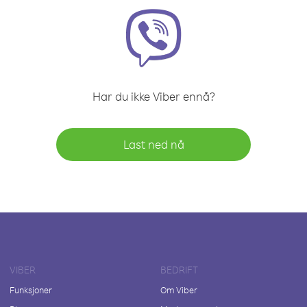
Har du ikke Viber ennå?
Last ned nå
VIBER
BEDRIFT
Funksjoner
Om Viber