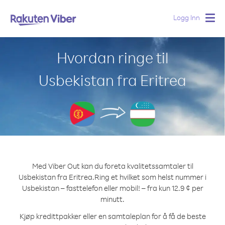
Logg Inn
Togg
navig
Hvordan ringe til
Usbekistan fra Eritrea
Med Viber Out kan du foreta kvalitetssamtaler til
Usbekistan fra Eritrea.
Ring et hvilket som helst nummer i
Usbekistan – fasttelefon eller mobil! – fra kun 12.9 ¢ per
minutt.
Kjøp kredittpakker eller en samtaleplan for å få de beste