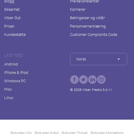
Blogg
Merkevaresenter
Sikkerhet
Karrierer
Viber Out
Betingelser og vilkår
Priser
Personvernerklæring
Kundestøtte
Customer Complaints Code
LAST NED
Norsk
Android
iPhone & iPad
Windows PC
Mac
©
2026
Viber Media S.à r.l.
Linux
Rakuten Viki
Rakuten Kobo
Rakuten Travel
Rakuten Marketing