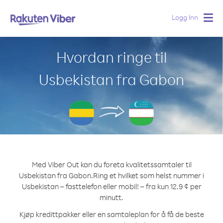
Logg Inn
Togg
navig
Hvordan ringe til
Usbekistan fra Gabon
Med Viber Out kan du foreta kvalitetssamtaler til
Usbekistan fra Gabon.
Ring et hvilket som helst nummer i
Usbekistan – fasttelefon eller mobil! – fra kun 12.9 ¢ per
minutt.
Kjøp kredittpakker eller en samtaleplan for å få de beste