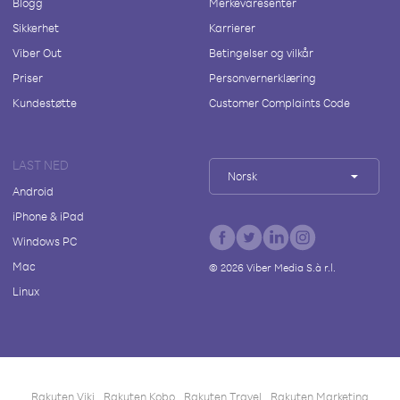
Blogg
Merkevaresenter
Sikkerhet
Karrierer
Viber Out
Betingelser og vilkår
Priser
Personvernerklæring
Kundestøtte
Customer Complaints Code
LAST NED
Norsk
Android
iPhone & iPad
Windows PC
Mac
©
2026
Viber Media S.à r.l.
Linux
Rakuten Viki
Rakuten Kobo
Rakuten Travel
Rakuten Marketing