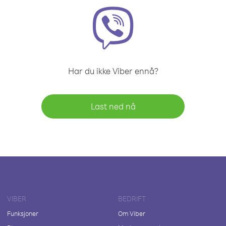
Har du ikke Viber ennå?
Last ned nå
VIBER
BEDRIFT
Funksjoner
Om Viber