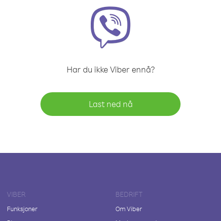
Har du ikke Viber ennå?
Last ned nå
VIBER
BEDRIFT
Funksjoner
Om Viber