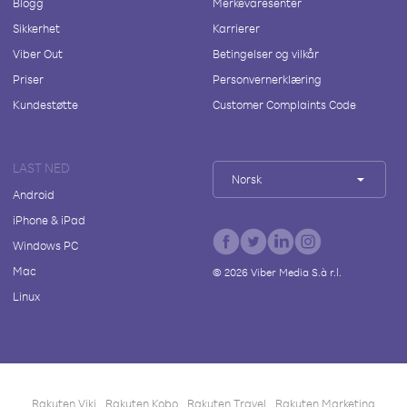
Blogg
Merkevaresenter
Sikkerhet
Karrierer
Viber Out
Betingelser og vilkår
Priser
Personvernerklæring
Kundestøtte
Customer Complaints Code
LAST NED
Norsk
Android
iPhone & iPad
Windows PC
Mac
©
2026
Viber Media S.à r.l.
Linux
Rakuten Viki
Rakuten Kobo
Rakuten Travel
Rakuten Marketing