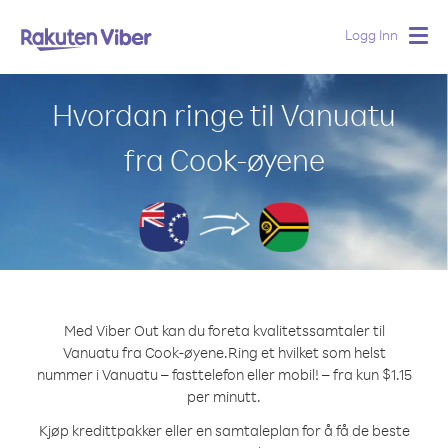
Logg Inn
Togg
navig
Hvordan ringe til Vanuatu
fra Cook-øyene
Med Viber Out kan du foreta kvalitetssamtaler til
Vanuatu fra Cook-øyene.
Ring et hvilket som helst
nummer i Vanuatu – fasttelefon eller mobil! – fra kun $1.15
per minutt.
Kjøp kredittpakker eller en samtaleplan for å få de beste