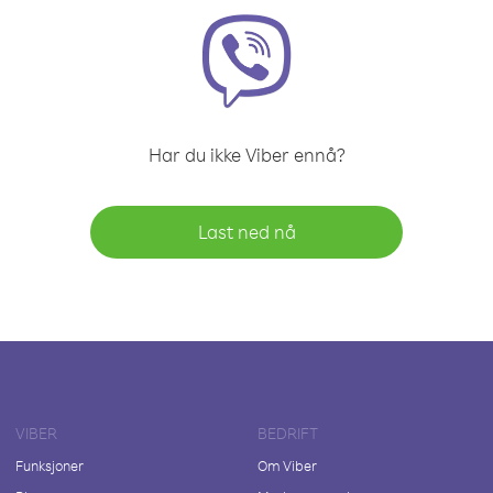
Har du ikke Viber ennå?
Last ned nå
VIBER
BEDRIFT
Funksjoner
Om Viber