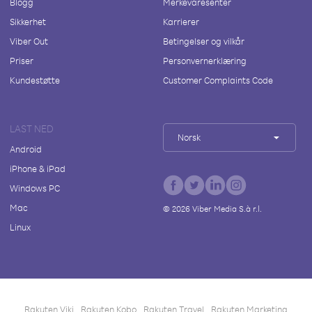
Blogg
Merkevaresenter
Sikkerhet
Karrierer
Viber Out
Betingelser og vilkår
Priser
Personvernerklæring
Kundestøtte
Customer Complaints Code
LAST NED
Norsk
Android
iPhone & iPad
Windows PC
Mac
©
2026
Viber Media S.à r.l.
Linux
Rakuten Viki
Rakuten Kobo
Rakuten Travel
Rakuten Marketing