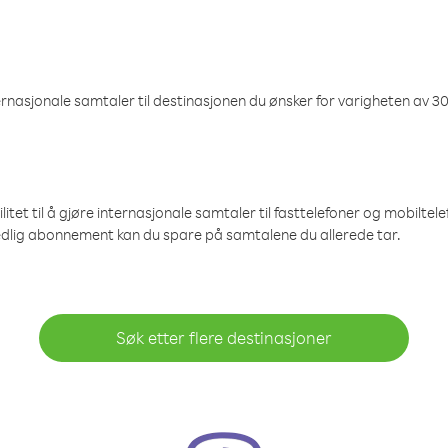
nasjonale samtaler til destinasjonen du ønsker for varigheten av 30
et til å gjøre internasjonale samtaler til fasttelefoner og mobiltelefo
edlig abonnement kan du spare på samtalene du allerede tar.
Søk etter flere destinasjoner