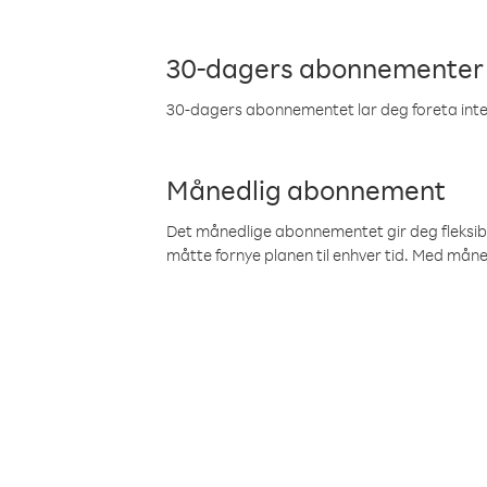
30-dagers abonnementer
30-dagers abonnementet lar deg foreta inter
Månedlig abonnement
Det månedlige abonnementet gir deg fleksibilit
måtte fornye planen til enhver tid. Med mån