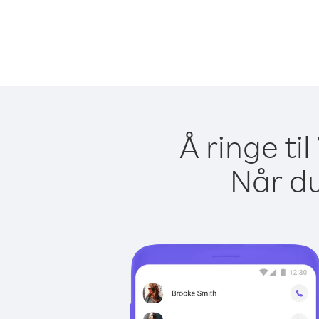
Å ringe ti
Når du