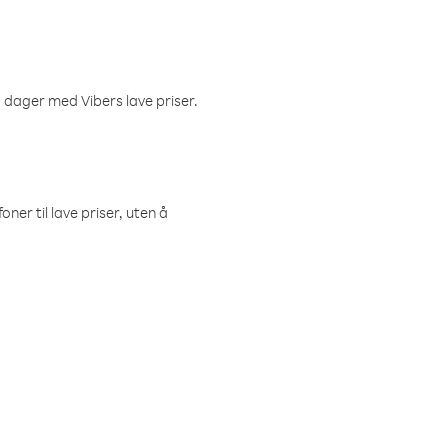
 dager med Vibers lave priser.
ner til lave priser, uten å