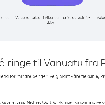
 ringe
Velge kontakten i Viber og ring fra deres info-
Velg
skjerm.
 å ringe til Vanuatu fra
etid for mindre penger. Velg blant våre fleksible, l
 kjøper et beløp. Med kredittkort, kan du ringe hvor som helst i verden