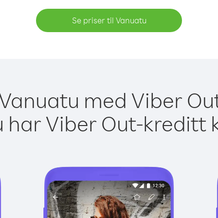
Se priser til Vanuatu
l Vanuatu med Viber Out
 har Viber Out-kreditt 