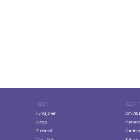
VIBER
BEDRI
Funksjoner
Om Vib
Blogg
Merkeva
Sikkerhet
Karriere
Viber Out
Betingel