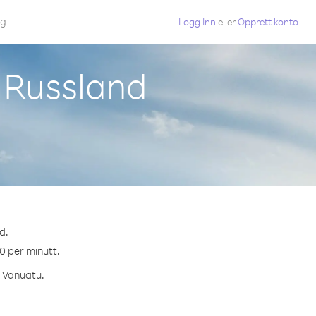
gg
Logg Inn
eller
Opprett konto
a Russland
d.
40 per minutt.
l Vanuatu.