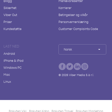
Blogg
Merkevaresenter
Sikkerhet
Karrierer
Viber Out
Betingelser og vilkår
Priser
Personvernerklæring
Kundestøtte
Customer Complaints Code
LAST NED
Norsk
Android
iPhone & iPad
Windows PC
Mac
©
2026
Viber Media S.à r.l.
Linux
Rakuten Viki
Rakuten Kobo
Rakuten Travel
Rakuten Marketing