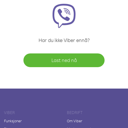
Har du ikke Viber ennå?
Last ned nå
VIBER
BEDRIFT
Funksjoner
Om Viber