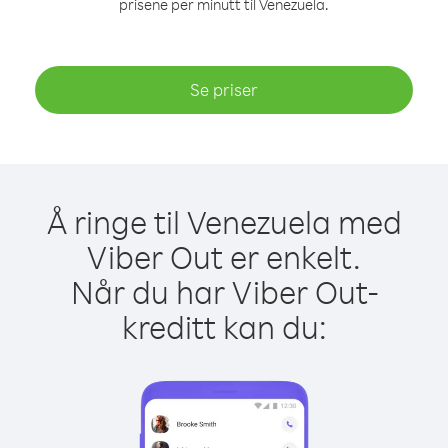
prisene per minutt til Venezuela.
Se priser
Å ringe til Venezuela med
Viber Out er enkelt.
Når du har Viber Out-
kreditt kan du: