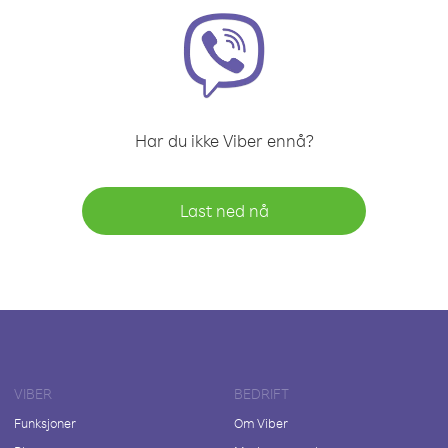
Har du ikke Viber ennå?
Last ned nå
VIBER
BEDRIFT
Funksjoner
Om Viber