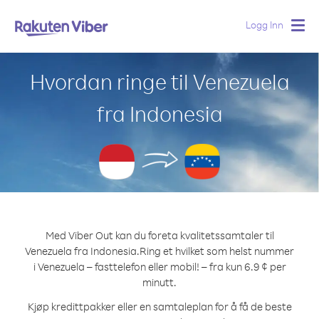
Logg Inn
Togg
navig
Hvordan ringe til Venezuela
fra Indonesia
Med Viber Out kan du foreta kvalitetssamtaler til
Venezuela fra Indonesia.
Ring et hvilket som helst nummer
i Venezuela – fasttelefon eller mobil! – fra kun 6.9 ¢ per
minutt.
Kjøp kredittpakker eller en samtaleplan for å få de beste