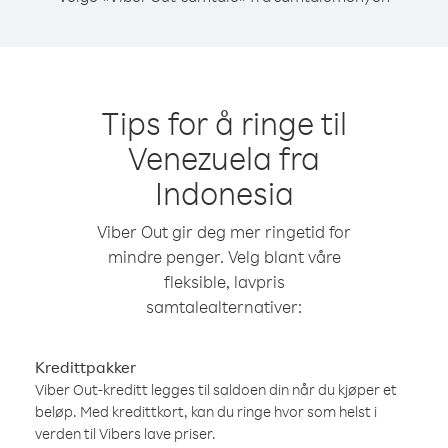
Tips for å ringe til
Venezuela fra
Indonesia
Viber Out gir deg mer ringetid for
mindre penger. Velg blant våre
fleksible, lavpris
samtalealternativer:
Kredittpakker
Viber Out-kreditt legges til saldoen din når du kjøper et
beløp. Med kredittkort, kan du ringe hvor som helst i
verden til Vibers lave priser.