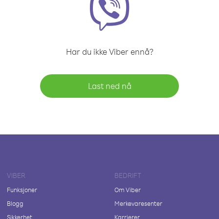
Har du ikke Viber ennå?
Last ned nå
VIBER
BEDRIFT
Funksjoner
Om Viber
Blogg
Merkevaresenter
Sikkerhet
Karrierer