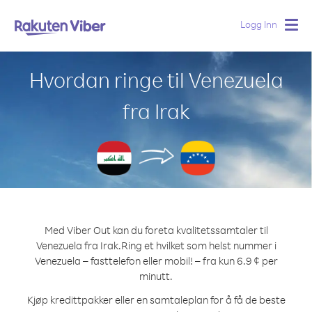
Logg Inn
Togg
navig
Hvordan ringe til Venezuela
fra Irak
Med Viber Out kan du foreta kvalitetssamtaler til
Venezuela fra Irak.
Ring et hvilket som helst nummer i
Venezuela – fasttelefon eller mobil! – fra kun 6.9 ¢ per
minutt.
Kjøp kredittpakker eller en samtaleplan for å få de beste