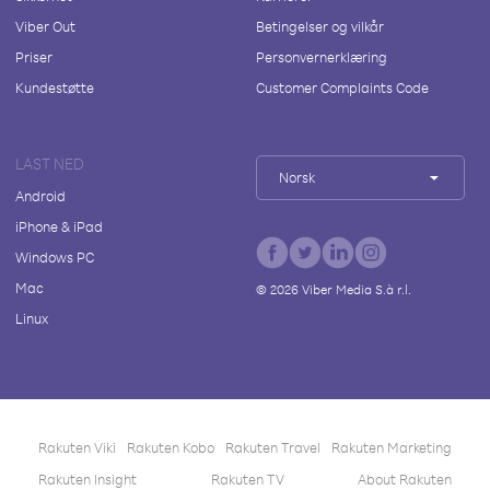
Viber Out
Betingelser og vilkår
Priser
Personvernerklæring
Kundestøtte
Customer Complaints Code
LAST NED
Norsk
Android
iPhone & iPad
Windows PC
Mac
©
2026
Viber Media S.à r.l.
Linux
Rakuten Viki
Rakuten Kobo
Rakuten Travel
Rakuten Marketing
Rakuten Insight
Rakuten TV
About Rakuten