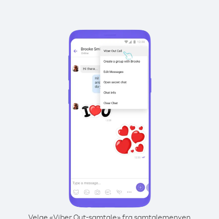
Velge «Viber Out-samtale» fra samtalemenyen