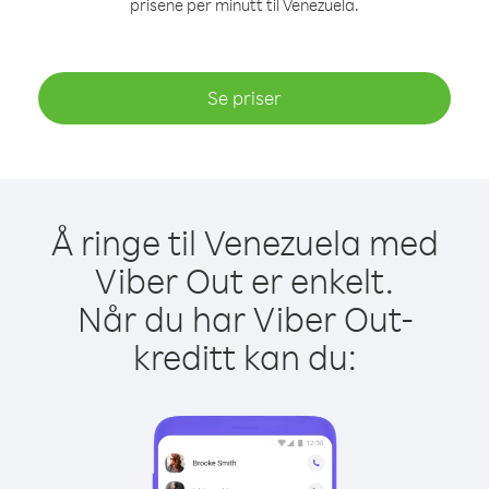
prisene per minutt til Venezuela.
Se priser
Å ringe til Venezuela med
Viber Out er enkelt.
Når du har Viber Out-
kreditt kan du: