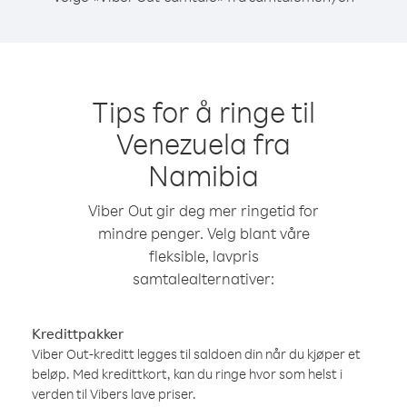
Tips for å ringe til
Venezuela fra
Namibia
Viber Out gir deg mer ringetid for
mindre penger. Velg blant våre
fleksible, lavpris
samtalealternativer:
Kredittpakker
Viber Out-kreditt legges til saldoen din når du kjøper et
beløp. Med kredittkort, kan du ringe hvor som helst i
verden til Vibers lave priser.