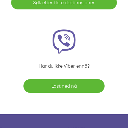
Søk etter flere destinasjoner
Har du ikke Viber ennå?
Last ned nå