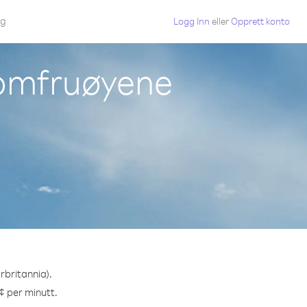
gg
Logg Inn
eller
Opprett konto
Jomfruøyene
rbritannia).
 ¢ per minutt.