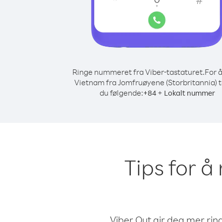
Ringe nummeret fra Viber-tastaturet.
For å
Vietnam fra Jomfruøyene (Storbritannia) t
du følgende:
+
+
84
Lokalt nummer
Tips for å
Viber Out gir deg mer ring