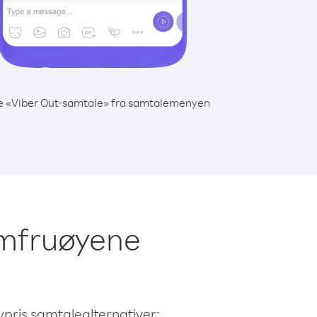
e «Viber Out-samtale» fra samtalemenyen
Jomfruøyene
avpris samtalealternativer: