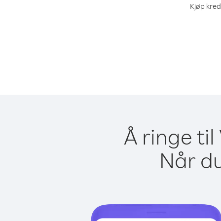
Kjøp kred
Å ringe ti
Når du