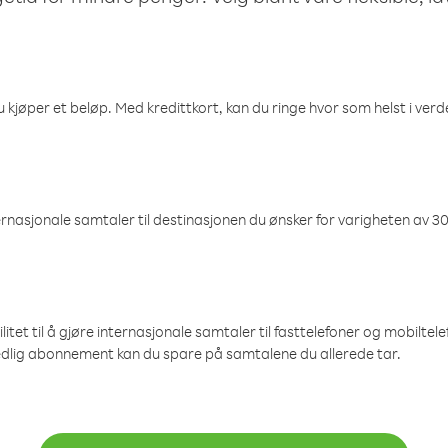
 kjøper et beløp. Med kredittkort, kan du ringe hvor som helst i verden
nasjonale samtaler til destinasjonen du ønsker for varigheten av 30
et til å gjøre internasjonale samtaler til fasttelefoner og mobiltelefo
edlig abonnement kan du spare på samtalene du allerede tar.