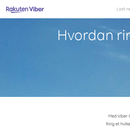
Last n
Hvordan ri
Med Viber O
Ring et hvilk