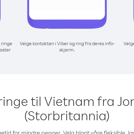
 ringe
Velge kontakten i Viber og ring fra deres info-
Velg
aster
skjerm.
 ringe til Vietnam fra 
(Storbritannia)
etid for mindre penger. Velg blant våre fleksible, l