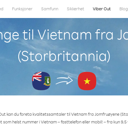
ed
Funksjoner
Samfunn
Sikkerhet
Viber Out
Blo
nge til Vietnam fra 
(Storbritannia)
ut kan du foreta kvalitetssamtaler til Vietnam fra Jomfruøyene (Sto
et som helst nummer i Vietnam – fasttelefon eller mobil! – fra kun 9.5