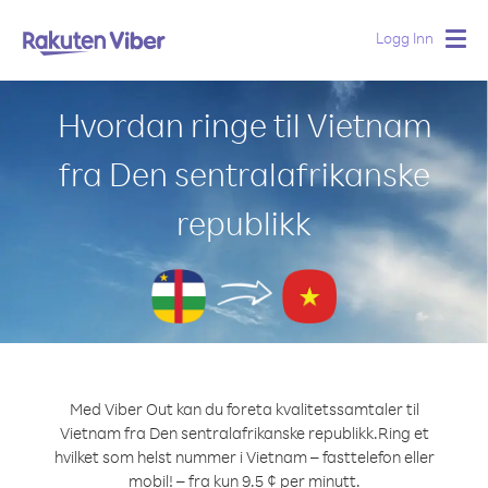
Logg Inn
Togg
navig
Hvordan ringe til Vietnam
fra Den sentralafrikanske
republikk
Med Viber Out kan du foreta kvalitetssamtaler til
Vietnam fra Den sentralafrikanske republikk.
Ring et
hvilket som helst nummer i Vietnam – fasttelefon eller
mobil! – fra kun 9.5 ¢ per minutt.