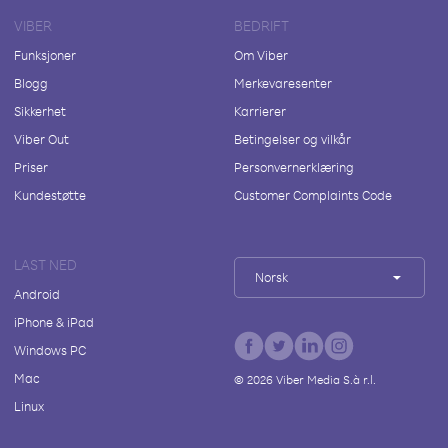
VIBER
BEDRIFT
Funksjoner
Om Viber
Blogg
Merkevaresenter
Sikkerhet
Karrierer
Viber Out
Betingelser og vilkår
Priser
Personvernerklæring
Kundestøtte
Customer Complaints Code
LAST NED
Norsk
Android
iPhone & iPad
Windows PC
Mac
©
2026
Viber Media S.à r.l.
Linux