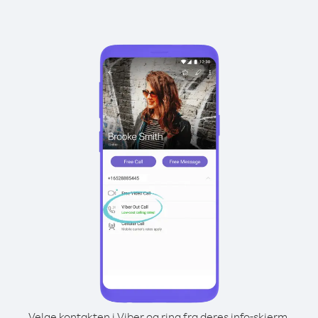
Velge kontakten i Viber og ring fra deres info-skjerm.