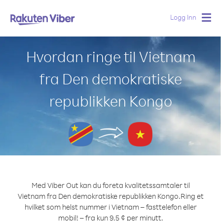
Logg Inn
Togg
navig
Hvordan ringe til Vietnam
fra Den demokratiske
republikken Kongo
Med Viber Out kan du foreta kvalitetssamtaler til
Vietnam fra Den demokratiske republikken Kongo.
Ring et
hvilket som helst nummer i Vietnam – fasttelefon eller
mobil! – fra kun 9.5 ¢ per minutt.