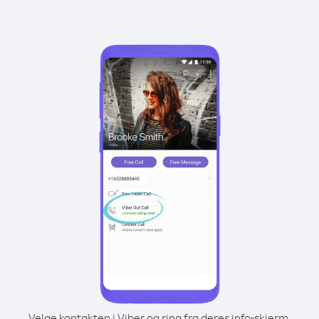
Velge kontakten i Viber og ring fra deres info-skjerm.