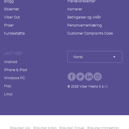
Blogg
Merkevaresenter
Sikkerhet
Karrierer
Viber Out
Betingelser og vilkår
Priser
Personvernerklæring
Kundestøtte
Customer Complaints Code
LAST NED
Norsk
Android
iPhone & iPad
Windows PC
Mac
©
2026
Viber Media S.à r.l.
Linux
Rakuten Viki
Rakuten Kobo
Rakuten Travel
Rakuten Marketing