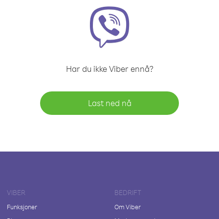
Har du ikke Viber ennå?
Last ned nå
VIBER
BEDRIFT
Funksjoner
Om Viber