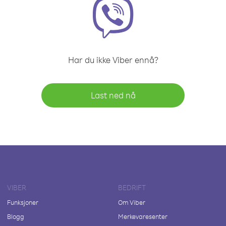
Har du ikke Viber ennå?
Last ned nå
VIBER
BEDRIFT
Funksjoner
Om Viber
Blogg
Merkevaresenter