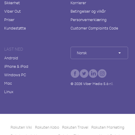
Sikkerhet
Karrierer
Viber Out
Betingelser og vilkår
Priser
Personvernerklæring
Kundestøtte
Customer Complaints Code
LAST NED
Norsk
Android
iPhone & iPad
Windows PC
Mac
©
2026
Viber Media S.à r.l.
Linux
Rakuten Viki
Rakuten Kobo
Rakuten Travel
Rakuten Marketing