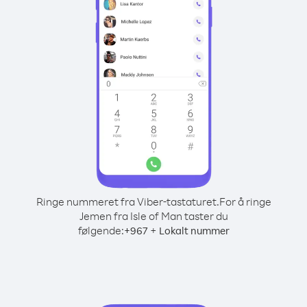
Ringe nummeret fra Viber-tastaturet.
For å ringe
Jemen fra Isle of Man taster du
følgende:
+
+
967
Lokalt nummer