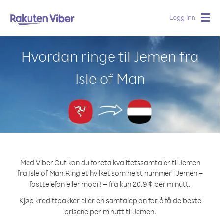
Logg Inn
Togg
navig
Hvordan ringe til Jemen fra
Isle of Man
Med Viber Out kan du foreta kvalitetssamtaler til Jemen
fra Isle of Man.
Ring et hvilket som helst nummer i Jemen –
fasttelefon eller mobil! – fra kun 20.9 ¢ per minutt.
Kjøp kredittpakker eller en samtaleplan for å få de beste
prisene per minutt til Jemen.