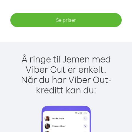
Se priser
Å ringe til Jemen med
Viber Out er enkelt.
Når du har Viber Out-
kreditt kan du: