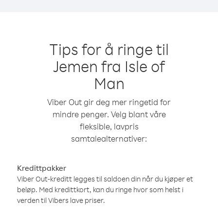
Tips for å ringe til
Jemen fra Isle of
Man
Viber Out gir deg mer ringetid for
mindre penger. Velg blant våre
fleksible, lavpris
samtalealternativer:
Kredittpakker
Viber Out-kreditt legges til saldoen din når du kjøper et
beløp. Med kredittkort, kan du ringe hvor som helst i
verden til Vibers lave priser.