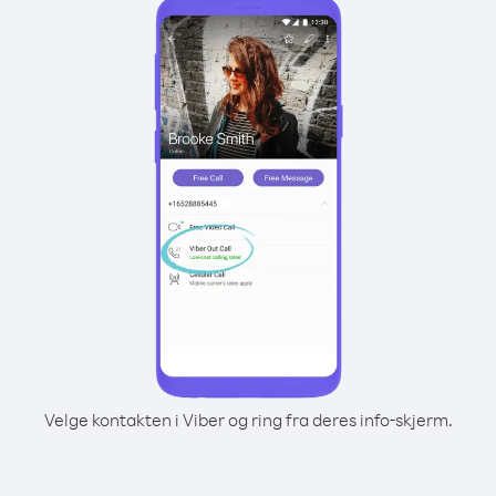
Velge kontakten i Viber og ring fra deres info-skjerm.