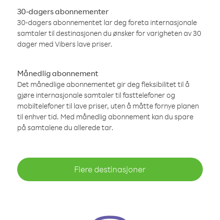
30-dagers abonnementer
30-dagers abonnementet lar deg foreta internasjonale
samtaler til destinasjonen du ønsker for varigheten av 30
dager med Vibers lave priser.
Månedlig abonnement
Det månedlige abonnementet gir deg fleksibilitet til å
gjøre internasjonale samtaler til fasttelefoner og
mobiltelefoner til lave priser, uten å måtte fornye planen
til enhver tid. Med månedlig abonnement kan du spare
på samtalene du allerede tar.
Flere destinasjoner