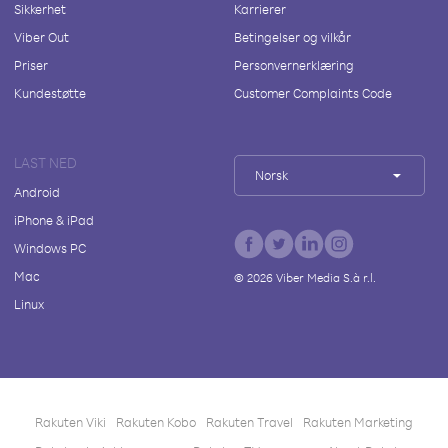
Sikkerhet
Karrierer
Viber Out
Betingelser og vilkår
Priser
Personvernerklæring
Kundestøtte
Customer Complaints Code
LAST NED
Norsk
Android
iPhone & iPad
Windows PC
Mac
©
2026
Viber Media S.à r.l.
Linux
Rakuten Viki
Rakuten Kobo
Rakuten Travel
Rakuten Marketing