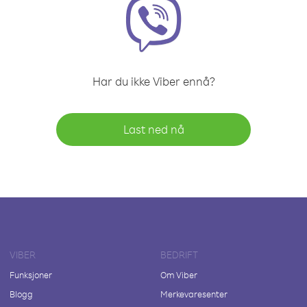
Har du ikke Viber ennå?
Last ned nå
VIBER
BEDRIFT
Funksjoner
Om Viber
Blogg
Merkevaresenter