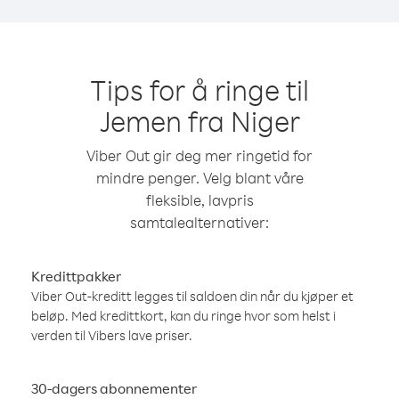
Tips for å ringe til
Jemen fra Niger
Viber Out gir deg mer ringetid for
mindre penger. Velg blant våre
fleksible, lavpris
samtalealternativer:
Kredittpakker
Viber Out-kreditt legges til saldoen din når du kjøper et
beløp. Med kredittkort, kan du ringe hvor som helst i
verden til Vibers lave priser.
30-dagers abonnementer