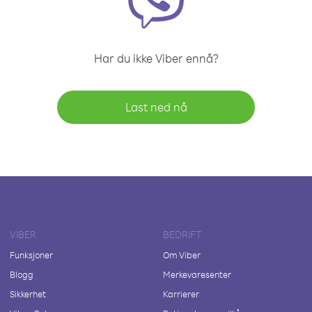
Har du ikke Viber ennå?
Last ned nå
VIBER
BEDRIFT
Funksjoner
Om Viber
Blogg
Merkevaresenter
Sikkerhet
Karrierer