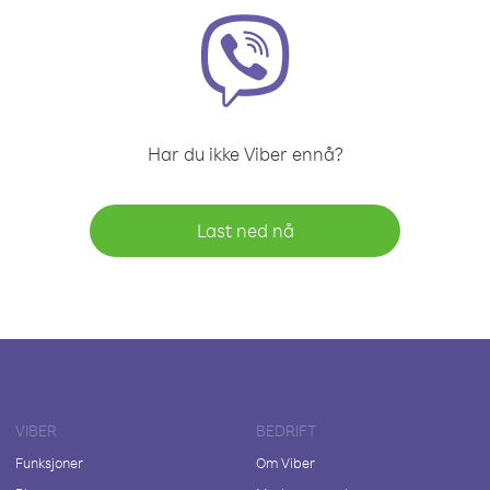
Har du ikke Viber ennå?
Last ned nå
VIBER
BEDRIFT
Funksjoner
Om Viber