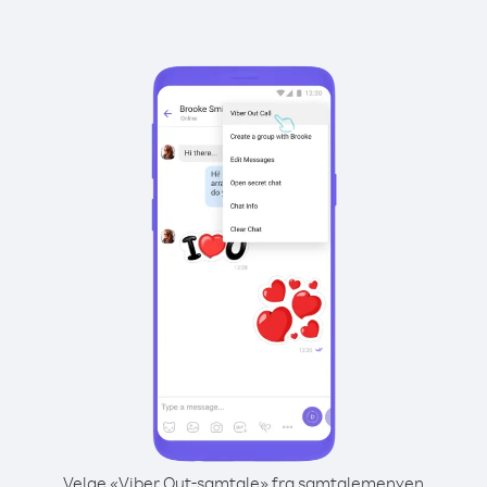
Velge «Viber Out-samtale» fra samtalemenyen