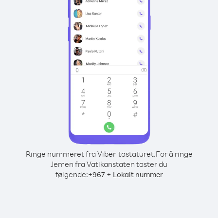
Ringe nummeret fra Viber-tastaturet.
For å ringe
Jemen fra Vatikanstaten taster du
følgende:
+
+
967
Lokalt nummer