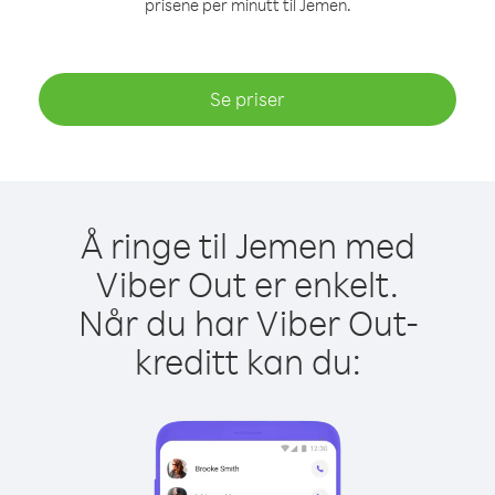
prisene per minutt til Jemen.
Se priser
Å ringe til Jemen med
Viber Out er enkelt.
Når du har Viber Out-
kreditt kan du: