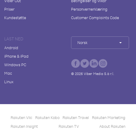
Viber Out
Betingelser og vilkår
Priser
Personvernerklæring
Kundestøtte
Customer Complaints Code
LAST NED
Norsk
Android
iPhone & iPad
Windows PC
Mac
©
2026
Viber Media S.à r.l.
Linux
Rakuten Viki
Rakuten Kobo
Rakuten Travel
Rakuten Marketing
Rakuten Insight
Rakuten TV
About Rakuten