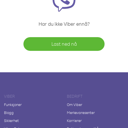
Har du ikke Viber ennå?
Last ned nå
VIBER
BEDRIFT
Funksjoner
Om Viber
Blogg
Merkevaresenter
Sikkerhet
Karrierer