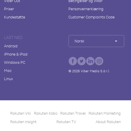
Viber Out
Betingelser og vilkår
Priser
Personvernerklæring
Kundestøtte
Customer Complaints Code
LAST NED
Norsk
Android
iPhone & iPad
Windows PC
Mac
©
2026
Viber Media S.à r.l.
Linux
Rakuten Viki
Rakuten Kobo
Rakuten Travel
Rakuten Marketing
Rakuten Insight
Rakuten TV
About Rakuten