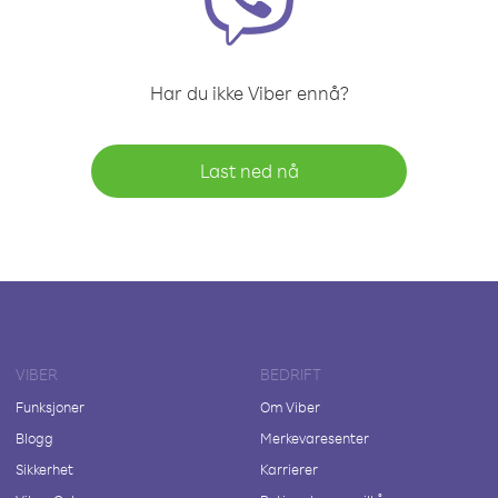
Har du ikke Viber ennå?
Last ned nå
VIBER
BEDRIFT
Funksjoner
Om Viber
Blogg
Merkevaresenter
Sikkerhet
Karrierer