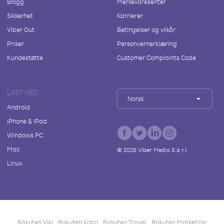
Blogg
Merkevaresenter
Sikkerhet
Karrierer
Viber Out
Betingelser og vilkår
Priser
Personvernerklæring
Kundestøtte
Customer Complaints Code
LAST NED
Norsk
Android
iPhone & iPad
Windows PC
Mac
©
2026
Viber Media S.à r.l.
Linux
Rakuten Viki
Rakuten Kobo
Rakuten Travel
Rakuten Marketing