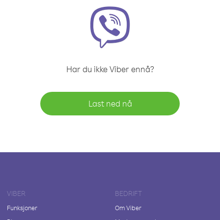
Har du ikke Viber ennå?
Last ned nå
VIBER
BEDRIFT
Funksjoner
Om Viber