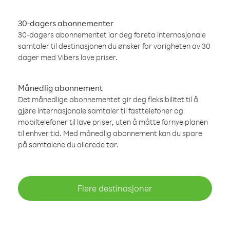
30-dagers abonnementer
30-dagers abonnementet lar deg foreta internasjonale
samtaler til destinasjonen du ønsker for varigheten av 30
dager med Vibers lave priser.
Månedlig abonnement
Det månedlige abonnementet gir deg fleksibilitet til å
gjøre internasjonale samtaler til fasttelefoner og
mobiltelefoner til lave priser, uten å måtte fornye planen
til enhver tid. Med månedlig abonnement kan du spare
på samtalene du allerede tar.
Flere destinasjoner