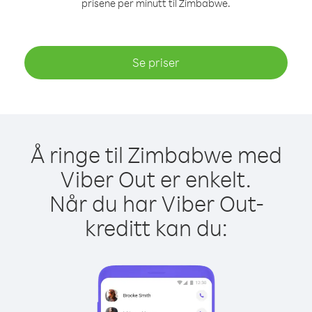
prisene per minutt til Zimbabwe.
Se priser
Å ringe til Zimbabwe med
Viber Out er enkelt.
Når du har Viber Out-
kreditt kan du: