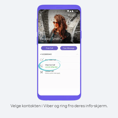
Velge kontakten i Viber og ring fra deres info-skjerm.