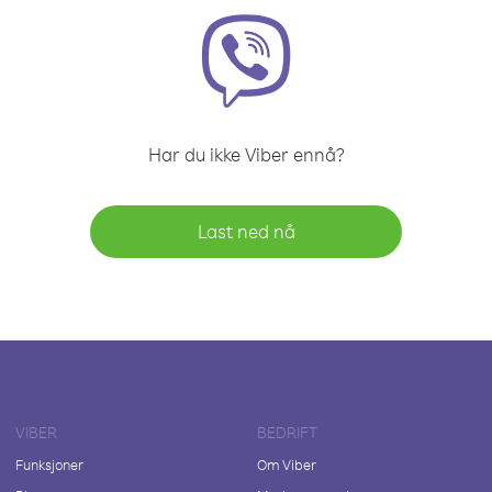
Har du ikke Viber ennå?
Last ned nå
VIBER
BEDRIFT
Funksjoner
Om Viber