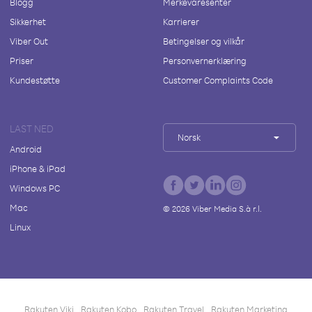
Blogg
Merkevaresenter
Sikkerhet
Karrierer
Viber Out
Betingelser og vilkår
Priser
Personvernerklæring
Kundestøtte
Customer Complaints Code
LAST NED
Norsk
Android
iPhone & iPad
Windows PC
Mac
©
2026
Viber Media S.à r.l.
Linux
Rakuten Viki
Rakuten Kobo
Rakuten Travel
Rakuten Marketing