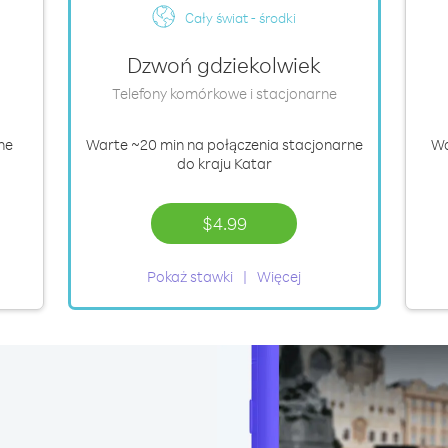
Cały świat - środki
Dzwoń gdziekolwiek
Telefony komórkowe i stacjonarne
ne
Warte
~20 min
na połączenia stacjonarne
W
do kraju Katar
$4.99
Pokaż stawki
Więcej