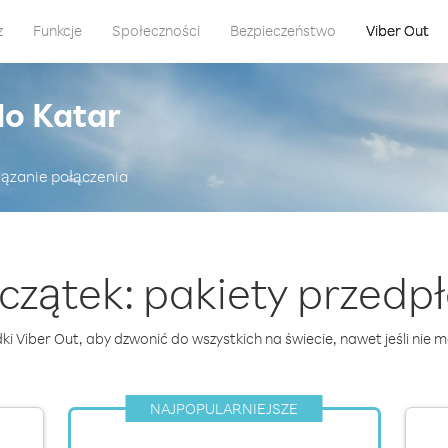
z
Funkcje
Społeczności
Bezpieczeństwo
Viber Out
o Katar
iązanie połączenia
czątek: pakiety przedp
ki Viber Out, aby dzwonić do wszystkich na świecie, nawet jeśli nie m
NAJPOPULARNIEJSZE