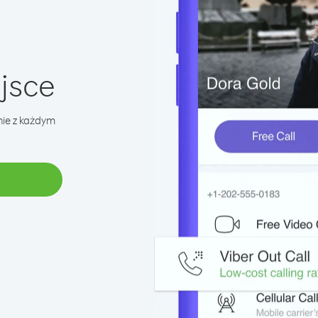
jsce
nie z każdym