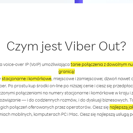
Czym jest Viber Out?
a voice-over IP (VoIP) umożliwiająca
tanie połączenia z dowolnym nu
granicą!
y
stacjonarne i komórkowe
, miejscowe i zamiejscowe; dzwoń nawet d
iber. Po prostu kup środki on-line po niższej cenie i ciesz się przedpła
czonymi połączeniami na numery stacjonarne i komórkowe w kraju i z
rozwiązanie — i do codziennych rozmów, i do dyskusji biznesowych. T
ogich połączeń oferowanych przez operatorów. Ciesz się
najlepszą ja
iach mobilnych, komputerach PC i Mac. Ciesz się najlepszą usługą po