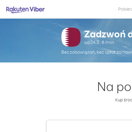
Pobier
Zadzwoń d
od
24.5
¢/min
Bez zobowiązań, bez opłat za naw
Na po
Kup środ