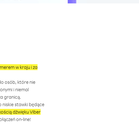
merem w kraju i za
o osób, które nie
conymi i niemal
a granicą.
o niskie stawki będące
kością dźwięku Viber
łączeń on-line!