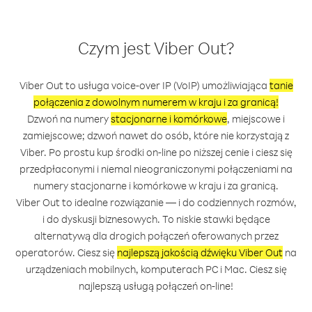
Czym jest Viber Out?
Viber Out to usługa voice-over IP (VoIP) umożliwiająca
tanie
połączenia z dowolnym numerem w kraju i za granicą!
Dzwoń na numery
stacjonarne i komórkowe
, miejscowe i
zamiejscowe; dzwoń nawet do osób, które nie korzystają z
Viber. Po prostu kup środki on-line po niższej cenie i ciesz się
przedpłaconymi i niemal nieograniczonymi połączeniami na
numery stacjonarne i komórkowe w kraju i za granicą.
Viber Out to idealne rozwiązanie — i do codziennych rozmów,
i do dyskusji biznesowych. To niskie stawki będące
alternatywą dla drogich połączeń oferowanych przez
operatorów. Ciesz się
najlepszą jakością dźwięku Viber Out
na
urządzeniach mobilnych, komputerach PC i Mac. Ciesz się
najlepszą usługą połączeń on-line!