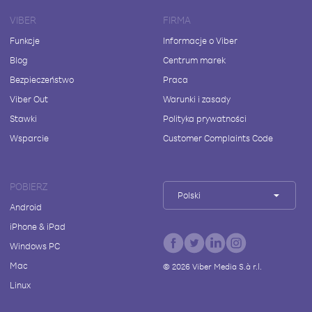
VIBER
FIRMA
Funkcje
Informacje o Viber
Blog
Centrum marek
Bezpieczeństwo
Praca
Viber Out
Warunki i zasady
Stawki
Polityka prywatności
Wsparcie
Customer Complaints Code
POBIERZ
Polski
Android
iPhone & iPad
Windows PC
Mac
©
2026
Viber Media S.à r.l.
Linux