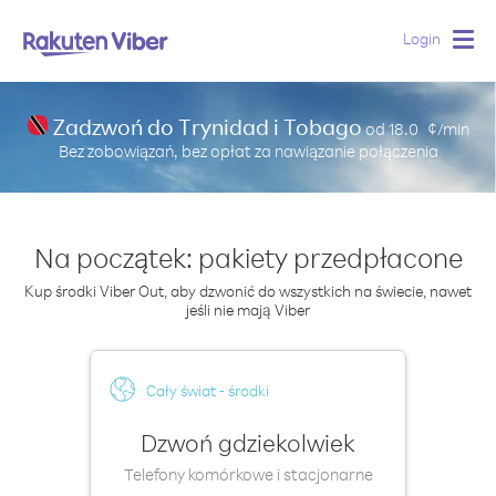
Login
Togg
navig
Zadzwoń do Trynidad i Tobago
od
18.0
¢/min
Bez zobowiązań, bez opłat za nawiązanie połączenia
Na początek: pakiety przedpłacone
Kup środki Viber Out, aby dzwonić do wszystkich na świecie, nawet
jeśli nie mają Viber
Cały świat - środki
Dzwoń gdziekolwiek
Telefony komórkowe i stacjonarne