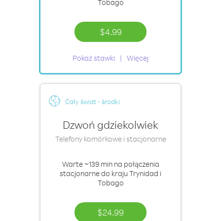
Tobago
$4.99
Pokaż stawki
Więcej
Cały świat - środki
Dzwoń gdziekolwiek
Telefony komórkowe i stacjonarne
Warte
~139 min
na połączenia
stacjonarne do kraju Trynidad i
Tobago
$24.99