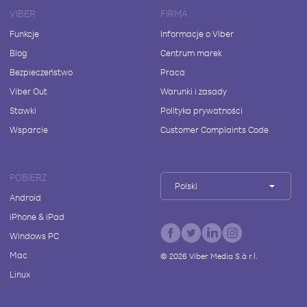
VIBER
FIRMA
Funkcje
Informacje o Viber
Blog
Centrum marek
Bezpieczeństwo
Praca
Viber Out
Warunki i zasady
Stawki
Polityka prywatności
Wsparcie
Customer Complaints Code
POBIERZ
Polski
Android
iPhone & iPad
Windows PC
Mac
©
2026
Viber Media S.à r.l.
Linux