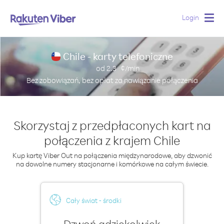
Login
Togg
navig
Chile - karty telefoniczne
od
2.3
¢/min
Bez zobowiązań, bez opłat za nawiązanie połączenia
Skorzystaj z przedpłaconych kart na
połączenia z krajem Chile
Kup kartę Viber Out na połączenia międzynarodowe, aby dzwonić
na dowolne numery stacjonarne i komórkowe na całym świecie.
Cały świat - środki
Dzwoń gdziekolwiek