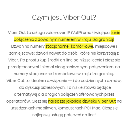
Czym jest Viber Out?
Viber Out to usługa voice-over IP (VoIP) umożliwiająca
tanie
połączenia z dowolnym numerem w kraju i za granicą!
Dzwoń na numery
stacjonarne i komórkowe
, miejscowe i
zamiejscowe; dzwoń nawet do osób, które nie korzystają z
Viber. Po prostu kup środki on-line po niższej cenie i ciesz się
przedpłaconymi i niemal nieograniczonymi połączeniami na
numery stacjonarne i komórkowe w kraju i za granicą.
Viber Out to idealne rozwiązanie — i do codziennych rozmów,
i do dyskusji biznesowych. To niskie stawki będące
alternatywą dla drogich połączeń oferowanych przez
operatorów. Ciesz się
najlepszą jakością dźwięku Viber Out
na
urządzeniach mobilnych, komputerach PC i Mac. Ciesz się
najlepszą usługą połączeń on-line!