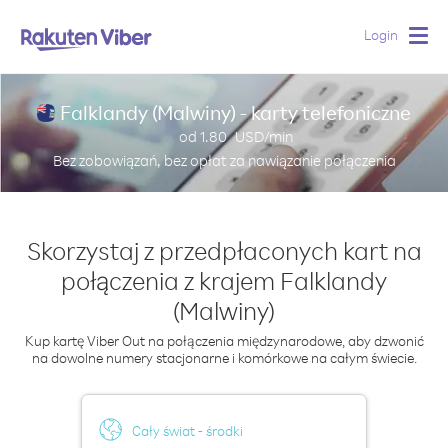
Login
Togg
navig
Falklandy (Malwiny) - karty telefoniczne
od
1.80
USD/min
Bez zobowiązań, bez opłat za nawiązanie połączenia
Skorzystaj z przedpłaconych kart na
połączenia z krajem Falklandy
(Malwiny)
Kup kartę Viber Out na połączenia międzynarodowe, aby dzwonić
na dowolne numery stacjonarne i komórkowe na całym świecie.
Cały świat - środki