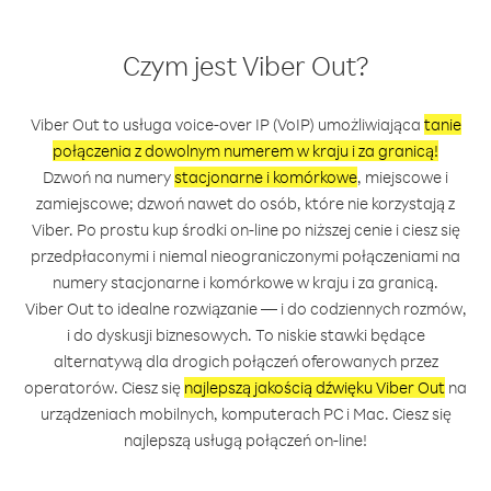
Czym jest Viber Out?
Viber Out to usługa voice-over IP (VoIP) umożliwiająca
tanie
połączenia z dowolnym numerem w kraju i za granicą!
Dzwoń na numery
stacjonarne i komórkowe
, miejscowe i
zamiejscowe; dzwoń nawet do osób, które nie korzystają z
Viber. Po prostu kup środki on-line po niższej cenie i ciesz się
przedpłaconymi i niemal nieograniczonymi połączeniami na
numery stacjonarne i komórkowe w kraju i za granicą.
Viber Out to idealne rozwiązanie — i do codziennych rozmów,
i do dyskusji biznesowych. To niskie stawki będące
alternatywą dla drogich połączeń oferowanych przez
operatorów. Ciesz się
najlepszą jakością dźwięku Viber Out
na
urządzeniach mobilnych, komputerach PC i Mac. Ciesz się
najlepszą usługą połączeń on-line!