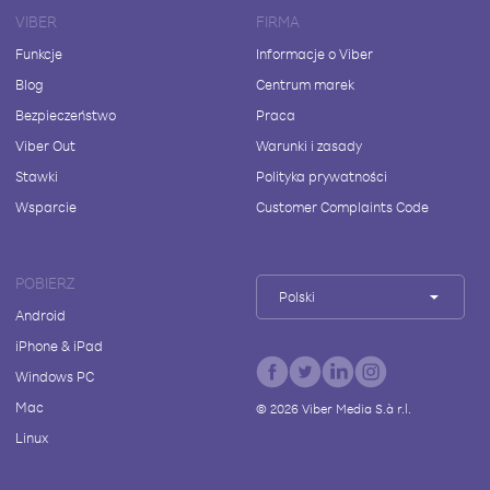
VIBER
FIRMA
Funkcje
Informacje o Viber
Blog
Centrum marek
Bezpieczeństwo
Praca
Viber Out
Warunki i zasady
Stawki
Polityka prywatności
Wsparcie
Customer Complaints Code
POBIERZ
Polski
Android
iPhone & iPad
Windows PC
Mac
©
2026
Viber Media S.à r.l.
Linux