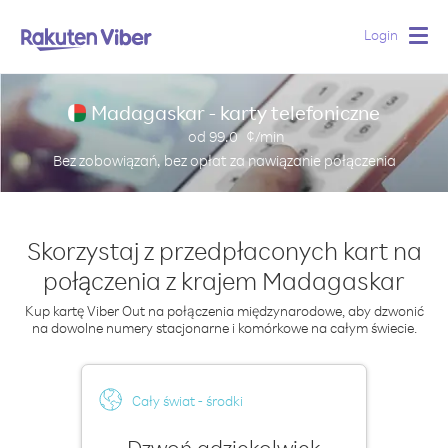
Login
Togg
navig
Madagaskar - karty telefoniczne
od
99.0
¢/min
Bez zobowiązań, bez opłat za nawiązanie połączenia
Skorzystaj z przedpłaconych kart na
połączenia z krajem Madagaskar
Kup kartę Viber Out na połączenia międzynarodowe, aby dzwonić
na dowolne numery stacjonarne i komórkowe na całym świecie.
Cały świat - środki
Dzwoń gdziekolwiek